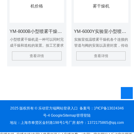
活性成份不变。
YM-8000B小型喷雾干燥机价格
YM-6000Y实验室小型喷雾干燥机
小型喷雾干燥机是一种可以同时完
实验室低温喷雾干燥机各个连接的
成干燥和造粒的装置。按工艺要求
管道与阀的安装以及密封度，传动
可以调节料液泵的压力、流量、喷
链、皮带的张力,减速机有无添加
查看详情
查看详情
孔的大小，得到所需的按一定大小
润滑机油，真空表反应是否灵敏。
比例的球形颗粒。
罐体中用于过滤的布袋的安装,电
器线路连接。开启小型喷雾干燥机
冷却水、阀门检查载热管道连接
处，填料函是否泄漏，压力表反应
是否灵敏。
2025 版权所有 © 乐动官方端网站登录入口 备案号：
沪ICP备13024346
号-4
GoogleSitemap
管理登陆
地址：上海市奉贤区金轩路198号1号厂房 邮件：1372175865@qq.com