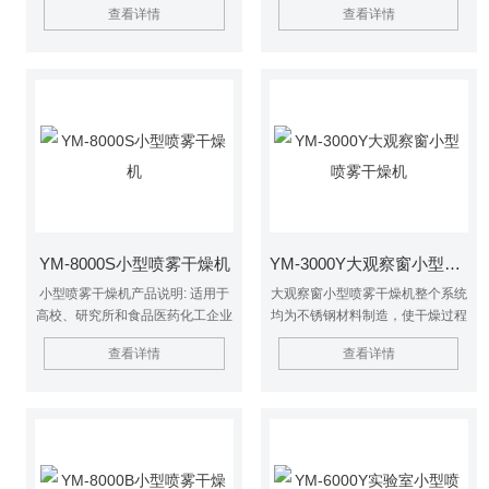
查看详情
查看详情
液、悬浮液具有广泛适用性, 适用
广泛适用性, 适用于对热敏感性物
于对热敏感性物的干燥如生物制
的干燥如生物制品、生物农药、酶
品、生物农药、酶制剂等。
制剂等。因为所喷出的物料只是在
喷成雾状时才受到高温且是瞬间受
热，故这些活性材料在干燥后仍维
持其活性成份不变。
YM-8000S小型喷雾干燥机
YM-3000Y大观察窗小型喷雾干燥机
小型喷雾干燥机产品说明: 适用于
大观察窗小型喷雾干燥机整个系统
高校、研究所和食品医药化工企业
均为不锈钢材料制造，使干燥过程
实验室生产微量颗粒粉末，对所有
在无污染的环境下进行，内置进口
查看详情
查看详情
溶液如乳浊液、悬浮液具有广泛适
全无油空压机，喷粉的颗径呈正态
用性, 适用于对热敏感性物的干燥
分布，流动性非常好，噪音非常
如生物制品、生物农药、酶制剂
低，小于60db。
等。因为所喷出的物料只是在喷成
雾状时才受到高温且是瞬间受热，
故这些活性材料在干燥后仍维持其