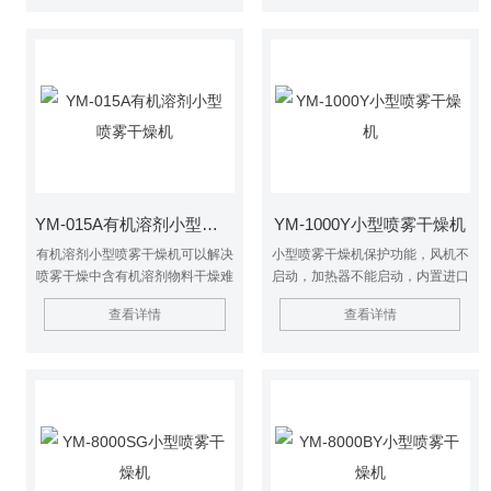
根据实验需求选择合适的设备型号
于对热敏感性物的干燥如生物制
和配置，并严格按照操作规程进行
品、生物农药、酶制剂等。因为所
操作，以确保实验结果的准确性和
喷出的物料只是在喷成雾状时才受
可靠性。同时，应注意设备的维护
到高温且是瞬间受热，故这些活性
和保养，定期检查各部件的运行状
材料在干燥后仍维持其活性成份不
况，确保设备长期稳定运行。
变。
YM-015A有机溶剂小型喷雾干燥机
YM-1000Y小型喷雾干燥机
有机溶剂小型喷雾干燥机可以解决
小型喷雾干燥机保护功能，风机不
喷雾干燥中含有机溶剂物料干燥难
启动，加热器不能启动，内置进口
的问题，一般有机溶剂会呈易燃易
全无油空压机，噪音小于50db，
查看详情
查看详情
爆的特性，防爆型闭式实验室喷雾
配备进风口过滤器，以确保样品纯
干燥机使物料能在封闭的干燥系统
净。干燥后的产品，颗粒度均匀，
中循环，可避免有机溶剂气体与外
95%以上的干粉在同一颗粒度。
界氧空气的接触，确保了安全生
产。