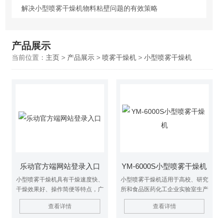
解决小型喷雾干燥机物料粘壁问题的有效策略
产品展示
当前位置：
主页
>
产品展示
>
喷雾干燥机
>
小型喷雾干燥机
乐动官方端网站登录入口
YM-6000S小型喷雾干燥机
小型喷雾干燥机具有干燥速度快、
小型喷雾干燥机适用于高校、研究
干燥效果好、操作简便等特点，广
所和食品医药化工企业实验室生产
泛应用于科学研究、药物开发、食
微量颗粒粉末，对所有溶液如乳浊
查看详情
查看详情
品加工等领域。用户在使用时，应
液、悬浮液具有广泛适用性, 适用