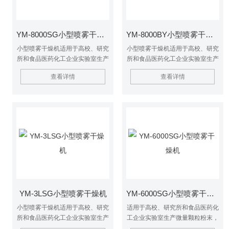
YM-8000SG小型喷雾干燥机
YM-8000BY小型喷雾干燥机
小型喷雾干燥机适用于高校、研究
小型喷雾干燥机适用于高校、研究
所和食品医药化工企业实验室生产
所和食品医药化工企业实验室生产
微量颗粒粉末，对所有溶液如乳浊
微量颗粒粉末，对所有溶液如乳浊
查看详情
查看详情
液、悬浮液具有广泛适用性, 适用
液、悬浮液具有广泛适用性, 适用
于对热敏感性物的干燥如生物制
于对热敏感性物的干燥如生物制
品、生物农药、酶制剂等。
品、生物农药、酶制剂等。因为所
喷出的物料只是在喷成雾状时才受
到高温且是瞬间受热，故这些活性
材料在干燥后仍维持其活性成份不
变。
YM-3LSG小型喷雾干燥机
YM-6000SG小型喷雾干燥机
小型喷雾干燥机适用于高校、研究
适用于高校、研究所和食品医药化
所和食品医药化工企业实验室生产
工企业实验室生产微量颗粒粉末，
微量颗粒粉末，对所有溶液如乳浊
对所有溶液如乳浊液、悬浮液具有