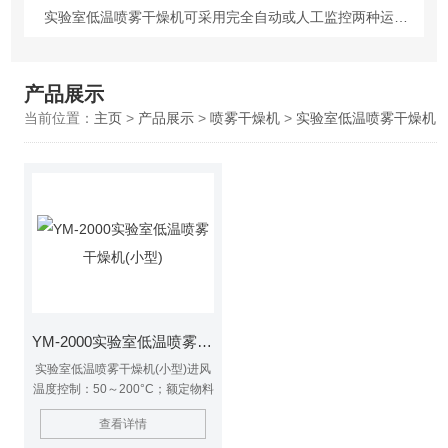
实验室低温喷雾干燥机可采用完全自动或人工监控两种运行模式
产品展示
当前位置：
主页
>
产品展示
>
喷雾干燥机
>
实验室低温喷雾干燥机
YM-2000实验室低温喷雾干燥机(小型)
实验室低温喷雾干燥机(小型)进风
温度控制：50～200°C；额定物料
处理量：1500ml/h；设有喷咀清
查看详情
洁器（通针），在喷咀被堵塞时会