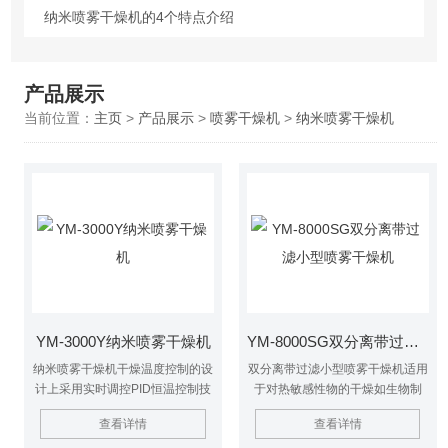
纳米喷雾干燥机的4个特点介绍
产品展示
当前位置：
主页
>
产品展示
>
喷雾干燥机
>
纳米喷雾干燥机
YM-3000Y纳米喷雾干燥机
YM-8000SG双分离带过滤小型喷雾干燥机
纳米喷雾干燥机干燥温度控制的设
双分离带过滤小型喷雾干燥机适用
计上采用实时调控PID恒温控制技
于对热敏感性物的干燥如生物制
术，使全温区控温准确，加热控温
品、生物农药、酶制剂等，因所喷
查看详情
查看详情
精度±1℃。为了保持样品的纯净，
出的物料只是在喷成雾状大小颗粒