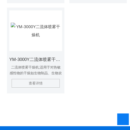
配备了进风口过滤器，进料量可通
时才受到高温，故只是瞬间受热，
过进料蠕动泵调节，少量样品量可
能保持这些活性材料在干燥后仍维
达50ml。
持其活性成份不受破坏。
YM-3000Y二流体喷雾干燥机
二流体喷雾干燥机;适用于对热敏
感性物的干燥如生物制品、生物农
药、酶制剂等，因所喷出的物料只
查看详情
是在喷成雾状大小颗粒时才受到高
温，故只是瞬间受热，能保持这些
活性材料在干燥后仍维持其活性成
份不受破坏。