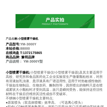
产品名
称
:
小型喷雾干燥机
产品型号:
YM-3000Y
本站价格:
88000
在线询盘
T:1372175865
商品品牌: 豫明品牌
产品说明： YM-3000Y型
小型喷雾干燥机
(小型喷雾干燥仪/小型喷雾干燥器)及其主要适用于
高校、研究所和食品医药化工企业实验室生产微量颗粒粉末，对所
有溶液如乳浊液、悬浮液具有广谱适用性, 适用于对热敏感性物的
干燥如生物制品、生物农药、酶制剂等，因所喷出的物料只是在喷
成雾状大小颗粒时才受到高温，故只是瞬间受热，能保持这些活性
材料在干燥后仍维持其活性成份不受破坏。
不锈钢小型喷雾干燥机主要特点;
●原装喷头（双流体喷嘴）效率高。（可选离心喷头）
●彩色LCD触摸屏参数显示：进风口温度/出风口温度/蠕动泵转速/风