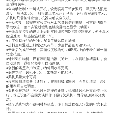
量/通针频率。
●全自动控制：一键式开机，设定喷雾工艺参数后，温度到达预定
温度，蠕动泵启动，触摸屏上显示运行动画，运行流程清晰显示；
关机时只需按停止键，机器自动安全关机。
●手动控制：如需在实验过程对工艺参数进行调整，可方便切换至
手动状态，整个实验过程彩色触摸屏动态显示（动画）
●干燥温度控制的设计上采用实时调控PID恒温控制技术，使全温区
控温准确，加热控温精度±1℃。
●为了保持样品的纯净，配备了进风口过滤器。
●进料量可通过进料蠕动泵调节，少量样品量可达50ml。
●干燥后的成品干粉，其颗粒度较均匀，95%以上的干粉在同一颗
粒度范围。
●针对黏性物料，设有喷咀清洁器（通针），在喷咀被堵塞时，会
自动清除，通针的频率可自动调整。
●创新的塔壁吹扫装置，物料回收率更高。
●保护功能，风机不启动，加热器不能启动。
●风机风量大小可调
●设有喷咀清洁器（通针），在喷咀被堵塞时，会自动清除，通针
的频率可自动调整。
●关机保护功能：关机时只需按停止键，机器除风机外立即停止运
行，保证设备不会因为误操作（强行关风机）而导致加热部分烧
坏。
●整个系统均为不锈钢材料制造，使干燥过程在无污染的环境下进
行。