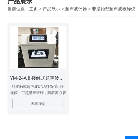
产品展示
当前位置：
主页
>
产品展示
>
超声波仪器
>
非接触型超声波破碎仪
YM-24A非接触式超声波DNA打断仪
非接触式超声波DNA打断仪用于
无菌、可超微量破碎，隔着离心管
能打断染色体。专为二代测序
查看详情
DNA 样本与染色质免疫共沉淀实
验样本前处理量身订做，相比传统
的探头接触式超声波细胞粉碎机，
非接触式样品可在密闭容器下进行
破碎，不产生感染性飞雾，超声波
探头与样品不接触，避免交叉污