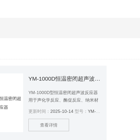
YM-1000D恒温密闭超声波反应器
YM-1000D型恒温密闭超声波反应器
用于声化学反应、酶促反应、纳米材
料的制备、乳化、匀化、破乳、脱
更新时间：
2025-10-14
型号：
YM-1000D
水、分离、提取、消化减量、消泡、
石油氧化脱硫、难降解有机废水处
查看详情
理、含油污泥清洗脱油、剩余生物污
泥脱水、除藻、抑藻、,灭菌、清洗