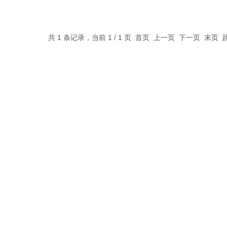
等。也被广泛应用于化学化工、材料
工程、环境工程、生物化学、微生物
学、药物化学、表面化学、物理学、
共 1 条记录，当前 1 / 1 页 首页 上一页 下一页 末页
动物学等领域。