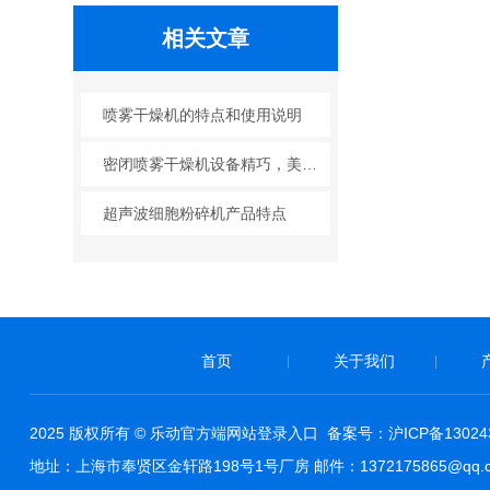
相关文章
喷雾干燥机的特点和使用说明
密闭喷雾干燥机设备精巧，美观大方，移动方便
超声波细胞粉碎机产品特点
首页
关于我们
|
|
2025 版权所有 © 乐动官方端网站登录入口 备案号：
沪ICP备13024
地址：上海市奉贤区金轩路198号1号厂房 邮件：1372175865@qq.