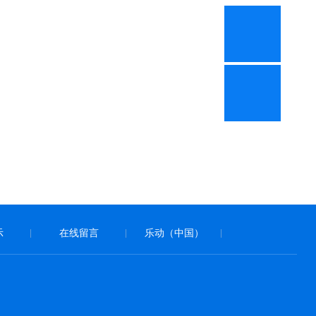
示
在线留言
乐动（中国）
|
|
|