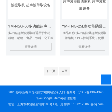
学、农学、制药、化工、污水处
度升高对热敏性提取物活性的破
理、纳米材料等领域。触摸屏超声
坏，保证了提取品质。$n本系列
波细胞粉碎机
台式恒温超声提取机可同时适用于
挥发性或非挥发性提取介质，适用
范围广，使用安全方
YM-NSG-50多功能超声波提取机 超声波萃取设备
YM-TNG-25L多功能防爆超声波提取浓缩机 超声波萃取设备
多功能超声波提取机适用于中药、
商品名称: 多功能防爆超声波提取
植物、动物、食品、饮料、化工等
浓缩机：PLC控制系统，使用
行业的常压、微压、水煎、温浸、
≤100℃；可正压、负压状态工
查看详情
查看详情
热回流、渗透、芳香油成分的提取
作，投料口和CIP清洗头，即可独
及有机溶剂的回收等多种工艺。
立使用也可与浓缩罐配合使用，出
口有过滤网与过管道式过滤滤器。
下一页
末页
2025 版权所有 © 乐动官方端网站登录入口 备案号：
沪ICP备13024346
号-4
GoogleSitemap
管理登陆
地址：上海市奉贤区金轩路198号1号厂房 邮件：1372175865@qq.com