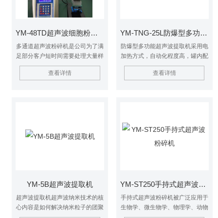
YM-48TD超声波细胞粉碎机
YM-TNG-25L防爆型多功能超声波提取机
多通道超声波粉碎机是公司为了满
防爆型多功能超声波提取机采用电
足部分客户短时间需要处理大量样
加热方式，自动化程度高，罐内配
本的需求研发的超声波粉碎机。根
备CIP清洗系统，符合GMP医药标
查看详情
查看详情
据单次处理的样本量不同，可选择
准，本设备主要适用于高校、研究
8通道的型号，可同时直接对8个
所和企事业单位实验室研发及中小
深孔内的样品进行处理，很大地提
试生产线。
高了效率。本产品特别适合一次处
理多个样品，且对同种操作下对一
致性要求高的实验。超声波细胞粉
碎机
YM-5B超声波提取机
YM-ST250手持式超声波粉碎机
超声波提取机超声波纳米技术的核
手持式超声波粉碎机被广泛应用于
心内容是如何解决纳米粒子的团聚
生物学、微生物学、物理学、动物
问题，由于纳米粒子本身极易团
学、农学、制药、化工、污水处