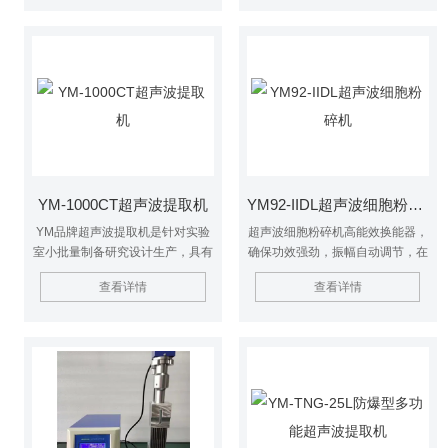
验样本前处理量身订做，相比传统
的探头接触式超声波细胞粉碎机，
非接触式样品可在密闭容器下进行
破碎，不产生感染性飞雾，超声波
探头与样品不接触，避免交叉污
染。
YM-1000CT超声波提取机
YM92-IIDL超声波细胞粉碎机
YM品牌超声波提取机是针对实验
超声波细胞粉碎机高能效换能器，
室小批量制备研究设计生产，具有
确保功效强劲，振幅自动调节，在
体积小、重量轻、提取温度可控、
不同的负载状况时振幅保持一致。
查看详情
查看详情
使用方便等优点。针对超声用于小
工作时间：超声间歇均可设置。微
批量提取时存在的热效应影响过于
机控制，超声功率连续可调，集成
明显，提取温度升温过高现象，
温度控制防止样品过热，隔音箱均
YM-1000CT多用途恒温超声提取
采用特殊隔音材料,隔音效果好。
机成功解决了这一问题，实现了超
声提取过程恒温化，从而杜绝了因
提取温度升高对热敏性提取物活性
的破坏，保证了提取品质。