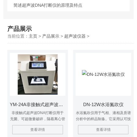
简述超声波DNA打断仪的原理及特点
产品展示
当前位置：
主页
>
产品展示
>
超声波仪器
>
YM-24A非接触式超声波DNA打断仪
DN-12W水浴氮吹仪
非接触式超声波DNA打断仪用于
水浴氮吹仪用于气相、液相及质谱
无菌、可超微量破碎，隔着离心管
分析中的样品制备。它采用认可技
能打断染色体。专为二代测序
术，通过将氮气吹入加热样品的表
查看详情
查看详情
DNA 样本与染色质免疫共沉淀实
面进行样品浓缩。