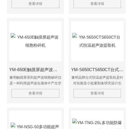
查看详情
查看详情
聚，要得到单个分散的纳米粒子非
理、纳米材料等领域。
常困难，如何使纳米粒子均匀地分
散到基体中去是纳米技术的关键技
术。我公司系列超声波产品是利用
超声波的空化作用来分散团聚的颗
粒。它是将所需处理的颗粒悬浮液
（液态）放入超声场中，用适当的
超声振幅和作用时间加以处理。
YM-650E触摸屏超声波细胞粉碎机
YM-S650CTS650CT台式恒温超声波提取机
豫明触摸屏系列超声波细胞破碎仪
豫明品牌台式恒温超声提取机是针
是一种利用超声波在液体中产生空
对实验室小批量制备研究设计生
化效应的多功能、多用途仪器。它
产，具有体积小、重量轻、提取温
查看详情
查看详情
能用于多种动植物、病毒、细胞、
度可控、使用方便等。针对超声用
细菌及组织的破碎，同时可用来乳
于小批量提取时存在的热效应影响
化、分立、匀化、提取、消泡、清
过于明显，提取温度升温过高现
晰、纳米材料的制备、分散及加速
象，YM系列恒温超声提取机成功
化学反应等。仪器被广泛应用于生
解决了这一问题，实现了超声提取
物学、微生物学、物理学、动物
过程恒温化，从而杜绝了因提取温