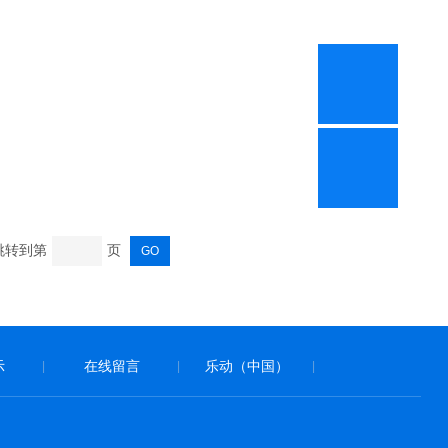
 跳转到第
页
示
在线留言
乐动（中国）
|
|
|