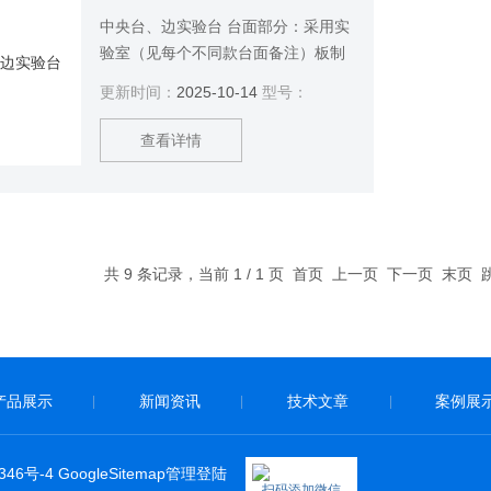
中央台、边实验台 台面部分：采用实
验室（见每个不同款台面备注）板制
作而成。
更新时间：
2025-10-14
型号：
查看详情
共 9 条记录，当前 1 / 1 页 首页 上一页 下一页 末页
产品展示
新闻资讯
技术文章
案例展
|
|
|
346号-4
GoogleSitemap
管理登陆
扫码添加微信