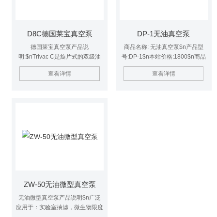
D8C德国莱宝真空泵
DP-1无油真空泵
德国莱宝真空泵产品说
商品名称: 无油真空泵$n产品型
明:$nTrivac C是旋片式的双级油
号:DP-1$n本站价格:1800$n商品
封真空泵，与众不同的特点是结构
品牌: 豫明品牌
查看详情
查看详情
轻巧，尤其适用于冰箱和空调工
业，以及灯泡和黄光灯的生产。
ZW-50无油微型真空泵
无油微型真空泵产品说明$n广泛
应用于：实验室抽滤，微生物限度