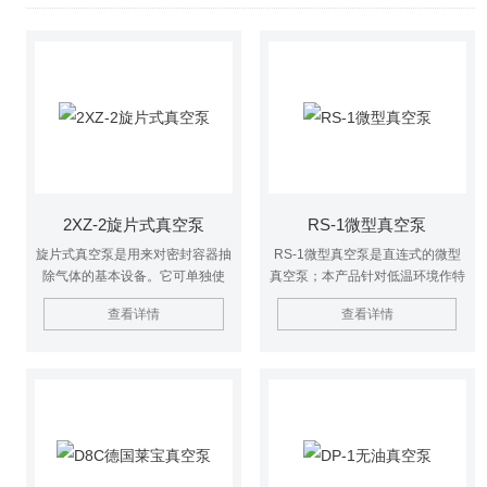
2XZ-2旋片式真空泵
RS-1微型真空泵
旋片式真空泵是用来对密封容器抽
RS-1微型真空泵是直连式的微型
除气体的基本设备。它可单独使
真空泵；本产品针对低温环境作特
用，也可用为增压泵、扩散泵、分
殊设计，保证在冬季环境温度较低
查看详情
查看详情
子泵的前级泵、维持泵、钛泵的预
的情况下正常起动
抽泵用。可用于电真空容器制造、
真空焊接、印刷、吸塑、制冷设备
维修及仪器仪表设备配套和实验室
等。广泛适用于食品、科研、医
疗、电子、化工、医药、大专院校
等部门。