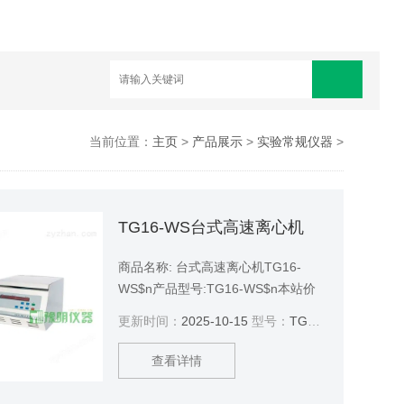
当前位置：
主页
>
产品展示
>
实验常规仪器
>
TG16-WS台式高速离心机
商品名称: 台式高速离心机TG16-
WS$n产品型号:TG16-WS$n本站价
格:7900$n在线询盘 T:1372175865
更新时间：
2025-10-15
型号：
TG16-WS
$n商品品牌: 豫明品牌
查看详情