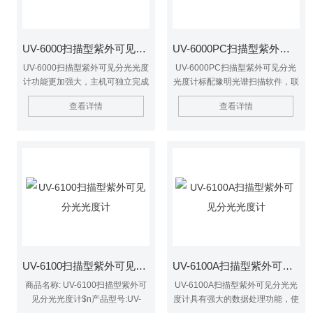
UV-6000扫描型紫外可见分光光度计
UV-6000PC扫描型紫外可见分光光度计
UV-6000扫描型紫外可见分光光度
UV-6000PC扫描型紫外可见分光
计功能更加强大，主机可独立完成
光度计标配豫明光谱扫描软件，联
光度测量、定量测量、光谱扫描、
机操作时，除能实现主机的所有测
查看详情
查看详情
动力学、DNA/蛋白质测试，多波
试功能外，还可实现更为强大的数
长测试及数据打印等功能
据处理功能，并且使数据存储达到
无限.
UV-6100扫描型紫外可见分光光度计
UV-6100A扫描型紫外可见分光光度计
商品名称: UV-6100扫描型紫外可
UV-6100A扫描型紫外可见分光光
见分光光度计$n产品型号:UV-
度计具有强大的数据处理功能，使