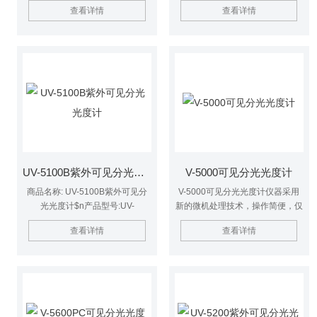
6100$n本站价格:40800$n商品品
测试结果能得到充分的应用，用户
查看详情
查看详情
牌: 豫明品牌
编辑更为简单快捷。
UV-5100B紫外可见分光光度计
V-5000可见分光光度计
商品名称: UV-5100B紫外可见分
V-5000可见分光光度计仪器采用
光光度计$n产品型号:UV-
新的微机处理技术，操作简便，仅
5100B$n本站价格:12960$n商品
四个按键就能完成测试；自动调校
查看详情
查看详情
品牌: 豫明品牌
100%T和0%T等控制功能及多种
方法的数据处理功能。