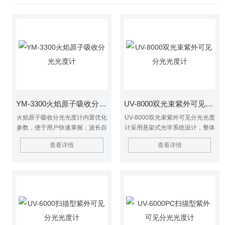
YM-3300火焰原子吸收分光光度计
UV-8000双光束紫外可见分光光度计
火焰原子吸收分光光度计内置优化
UV-8000双光束紫外可见分光光度
参数，便于用户快速掌握；波长自
计采用悬架式光学系统设计，整体
动扫描、自动寻峰，自动切换光谱
光路独立固定在16mm厚的切削铝
查看详情
查看详情
带宽，自动调整负高压、灯电流
制无变形基座上，底板的变形和外
等，系统化设置或单项设置，操作
界的震动对光学系统不产生任何影
灵活。
响，从而大大提高了仪器的稳定性
和可靠性