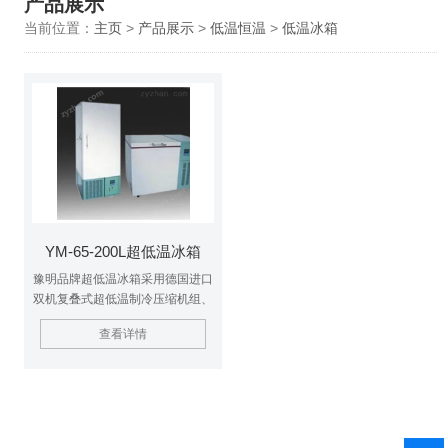
产品展示
当前位置：
主页
>
产品展示
>
低温恒温
>
低温冰箱
YM-65-200L超低温冰箱
豫明品牌超低温冰箱采用德国进口
双机复叠式超低温制冷压缩机组、
国际零部件生产。不锈钢内胆、双
查看详情
层保温、外型美观，其噪音及能耗
皆比进口品牌低。通过采用风扇和
自然对流两种散热方式，机器适应
高温及脏乱环境的能力大大加强。
性能稳定，运行可靠，经济实用，
以较强的性价比优势逐渐赢得了国