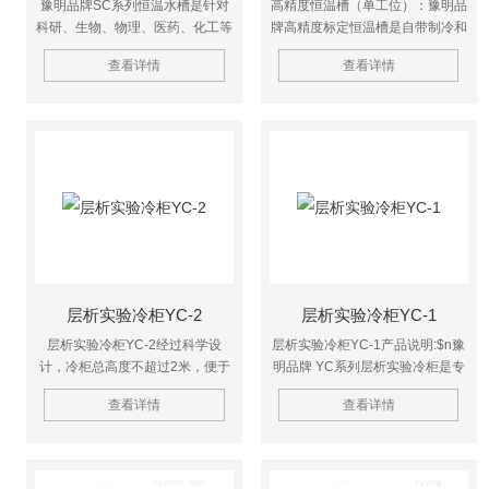
豫明品牌SC系列恒温水槽是针对
高精度恒温槽（单工位）：豫明品
科研、生物、物理、医药、化工等
牌高精度标定恒温槽是自带制冷和
部门对恒温精度要求较高而研制的
加热的高精度恒温源，供计量部门
查看详情
查看详情
低温实验仪器$n恒温水槽油槽具
用于一、二等标准水银温度计，贝
有使槽内温度与均匀、智能控温更
克曼温度计，工业铂热电阻等的检
精确等特点.亦可作为普通温度计
测校准。
及其它温度测量仪表制造中的定标
用途。
层析实验冷柜YC-2
层析实验冷柜YC-1
层析实验冷柜YC-2经过科学设
层析实验冷柜YC-1产品说明:$n豫
计，冷柜总高度不超过2米，便于
明品牌 YC系列层析实验冷柜是专
进出房间和电梯；而柜内空间高
为生化层析实验而研制的特殊用途
查看详情
查看详情
大，内部为1.7米，长度1.5米的层
低温柜，也可用于其他需要低温环
析柱也可轻松操作。
境的实验，或用于物品冷藏。 过
科学设计，冷柜总高度不超过2
米，便于进出房间和电梯；而柜内