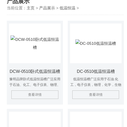
产品展示
当前位置：
主页
>
产品展示
>
低温恒温
>
DCW-0510卧式低温恒温槽
DC-0510低温恒温槽
豫明品牌卧式低温恒温槽广泛应用
低温恒温槽广泛应用于石油.化
于石油、化工、电子仪表、物理、
工，电子仪表，物理，化学，生物
化学、生物工程、医药卫生、生命
工程，医药卫生，生命科学，轻工
查看详情
查看详情
科学、轻工食品、物性测试及化学
食品物性测试及化学分析等研究部
分析等研究部门，高等院校，企业
门，高等院校，企业质检及生产部
质检及生产部门，为用户工作时提
门，为用户工作时提供一个冷热受
供一个热冷受控，温度均匀恒定的
控，温度均匀恒定的场源，对实验
场源，对试验样品或生产的产品进
样品或生产的产品进行恒定温度实
行恒定温度试验或测试，也可作为
验或测试，也可作为直接加热或制