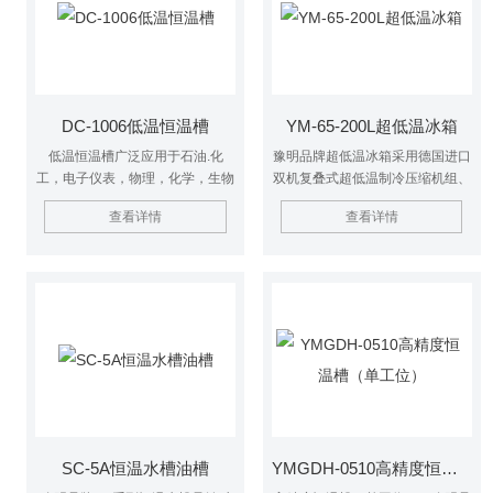
直接加热或制冷和辅助加热或制冷
冷和辅助加热或制冷的热源或冷
的热源或冷源。
源。
DC-1006低温恒温槽
YM-65-200L超低温冰箱
低温恒温槽广泛应用于石油.化
豫明品牌超低温冰箱采用德国进口
工，电子仪表，物理，化学，生物
双机复叠式超低温制冷压缩机组、
工程，医药卫生，生命科学，轻工
国际零部件生产。不锈钢内胆、双
查看详情
查看详情
食品物性测试及化学分析等研究部
层保温、外型美观，其噪音及能耗
门，高等院校，企业质检及生产部
皆比进口品牌低。通过采用风扇和
门，为用户工作时提供一个冷热受
自然对流两种散热方式，机器适应
控，温度均匀恒定的场源，对实验
高温及脏乱环境的能力大大加强。
样品或生产的产品进行恒定温度实
性能稳定，运行可靠，经济实用，
验或测试，也可作为直接加热或制
以较强的性价比优势逐渐赢得了国
冷和辅助加热或制冷的热源或冷
内、国际市场的认可。被广泛应用
源。
于生物制品、化学试剂、血浆、疫
苗、菌种、生物样本等低温保存。
SC-5A恒温水槽油槽
YMGDH-0510高精度恒温槽（单工位）