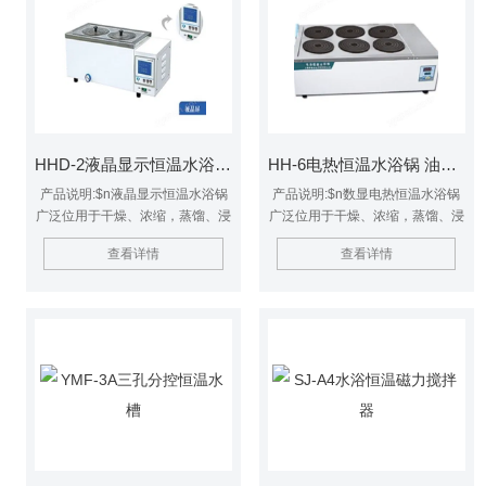
空间高大，内部为1.7米，长度1.5
米的层析柱也可轻松操作。
HHD-2液晶显示恒温水浴锅 油浴锅/水浴锅
HH-6电热恒温水浴锅 油浴锅/水浴锅
产品说明:$n液晶显示恒温水浴锅
产品说明:$n数显电热恒温水浴锅
广泛位用于干燥、浓缩，蒸馏、浸
广泛位用于干燥、浓缩，蒸馏、浸
渍化学试剂，浸渍药品和生物制
渍化学试剂，浸渍药品和生物制
查看详情
查看详情
品， 也可用于水浴恒温加热和其
品， 也可用于水浴恒温加热和其
它温度试验，是生物、遗传、病
它温度试验，是生物、遗传、病
毒、水产、环保、医药、卫生、生
毒、水产、环保、医药、卫生、生
化实验室、分析室教育科研的*工
化实验室、分析室教育科研的*工
具。
具。