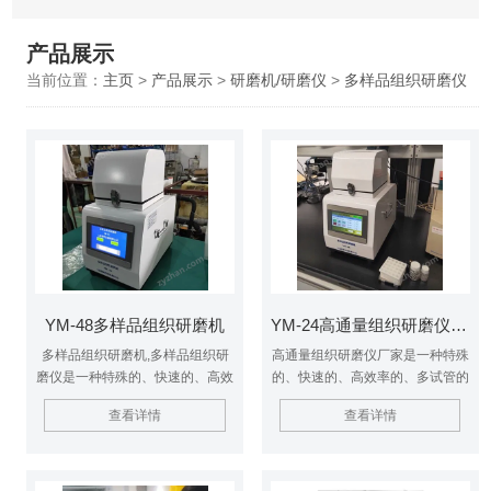
产品展示
当前位置：
主页
>
产品展示
>
研磨机/研磨仪
>
多样品组织研磨仪
YM-48多样品组织研磨机
YM-24高通量组织研磨仪厂家 研磨机
多样品组织研磨机,多样品组织研
高通量组织研磨仪厂家是一种特殊
磨仪是一种特殊的、快速的、高效
的、快速的、高效率的、多试管的
率的、多试管的一致系统。它能将
一致系统。它能将任何来源（包括
查看详情
查看详情
任何来源（包括土壤、植物和动物
土壤、植物和动物的组织/细菌、
的组织/细菌、酵母、真菌、孢
酵母、真菌、孢子、古生物标本
子、古生物标本等）的原始
等）的原始DNA、RNA和蛋白质
DNA、RNA和蛋白质进行提取和
进行提取和纯化。