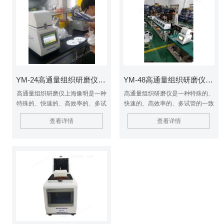
纯化。
YM-24高通量组织研磨仪上海豫明 研磨机
YM-48高通量组织研磨仪 研磨机
高通量组织研磨仪上海豫明是一种
高通量组织研磨仪是一种特殊的、
特殊的、快速的、高效率的、多试
快速的、高效率的、多试管的一致
管的一致系统。它能将任何来源
系统。它能将任何来源（包括土
查看详情
查看详情
（包括土壤、植物和动物的组织/
壤、植物和动物的组织/细菌、酵
细菌、酵母、真菌、孢子、古生物
母、真菌、孢子、古生物标本等）
标本等）的原始DNA、RNA和蛋
的原始DNA、RNA和蛋白质进行
白质进行提取和纯化。
提取和纯化。