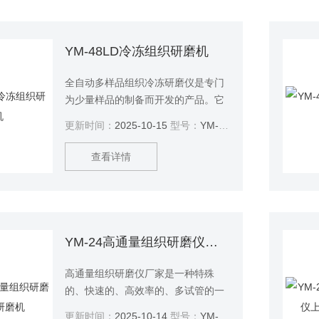
四个样品）的理想设备，配用真空球
磨罐，可在真空状态下磨制试样。
YM-48LD冷冻组织研磨机
全自动多样品组织冷冻研磨仪是专门
为少量样品的制备而开发的产品。它
只需几秒钟就能达到粉末的混合和均
更新时间：
2025-10-15
型号：
YM-48LD
样化。$n 它同样适用于生物细胞的破
壁和DNA/RNA的萃取。高超的性能和
查看详情
灵活性确保了在实验的地位。冷冻组
织研磨机
YM-24高通量组织研磨仪厂家 研磨机
高通量组织研磨仪厂家是一种特殊
的、快速的、高效率的、多试管的一
致系统。它能将任何来源（包括土
更新时间：
2025-10-14
型号：
YM-24