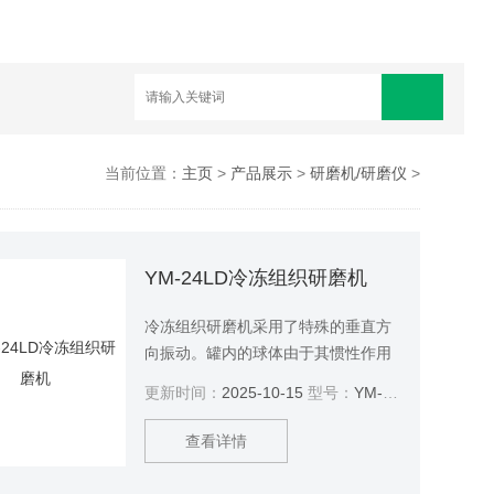
当前位置：
主页
>
产品展示
>
研磨机/研磨仪
>
YM-24LD冷冻组织研磨机
冷冻组织研磨机采用了特殊的垂直方
向振动。罐内的球体由于其惯性作用
对位于光滑的碾磨罐内壁上的样品进
更新时间：
2025-10-15
型号：
YM-24LD
行带有高能量的撞击，并以此粉碎样
品。碾磨罐的转动加上碾磨球的运动
查看详情
对样品产生了高强度的混合作用。