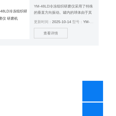
YM-48LD冷冻组织研磨仪采用了特殊
的垂直方向振动。罐内的球体由于其
惯性作用对位于光滑的碾磨罐内壁上
更新时间：
2025-10-14
型号：
YM-48LD
的样品进行带有高能量的撞击，并以
此粉碎样品。碾磨罐的转动加上碾磨
查看详情
球的运动对样品产生了高强度的混合
作用。