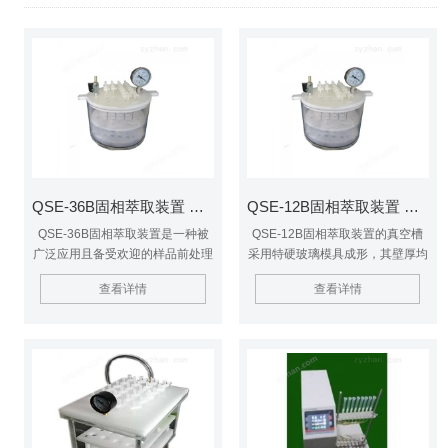
QSE-36B固相萃取装置 固相萃取设备
QSE-12B固相萃取装置 固相萃取设备
QSE-36B固相萃取装置是一种被
QSE-12B固相萃取装置的真空槽
广泛应用且备受欢迎的样品前处理
采用特硬玻璃模具成形，其壁厚均
技术,就是利用固体吸附剂将液体
匀故可承受-0.085Mpa以上的高负
查看详情
查看详情
样品中的目标化合物吸附,与样品
压。
的基体和干扰化合物分离,然后再
用洗脱液洗脱或加热解吸附,达到
分离和富集目标化合物的目的。