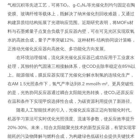
气相沉积等先进工艺，可将TiO₂、g-C₃N₄等光催化剂均匀固定在陶
瓷膜、玻璃纤维等载体上，既解决了纳米催化剂回收难题，又通过
构建异质结结构拓展了光谱响应范围。近期研究表明，将MOFs材
料与石墨烯量子点复合负载于反应器内壁，可在可见光区实现双氧
水的高效合成，量子产率突破12%。这种材料-结构协同设计策略，
正推动光催化反应器向高效化、多功能化方向发展。
在环境治理领域，流化床光催化反应器已成功应用于工业废水
处理，其独特的气固液三相接触体系，使COD去除率稳定在85%以
上。能源领域，膜反应器实现了光催化分解水制氢的连续化生产，
在AM 1.5光照条件下，氢气产率达到8.2 mmol/h·m²。更具突破性
的是，光热协同反应器通过耦合太阳能光热转换，使CO₂还原反应
在温和条件下实现甲烷选择性合成，为碳资源利用提供了新路径。
随着人工智能技术的引入，光催化反应器正迈向智能化时代。
机器学习算法可实时优化光照强度、流速等参数，使反应效率提升
20%-30%。未来，结合太阳能聚光技术的新型反应器，有望实现零
能耗的污染物降解与燃料合成，为构建绿色低碳社会提供关键技术