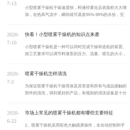
7-13
小型喷雾干燥机干燥速度快，料液经雾化后表面积大大增
加，在热风气流中，瞬间就可蒸发95%-98%的水份，完
成干燥时间仅需数秒钟，特别适用于热敏性物料的干燥。
那么小型喷雾干燥机在使用前需要检查哪些事项呢？这样
2020-
快看！小型喷雾干燥机的知识点来袭
可确保万一的发现故障，利于第一时间排除法维修。而且
7-10
喷雾干燥机的各项性能的实时检查，对安全性能也会有较
小型喷雾干燥机是一种可以同时完成干燥和造粒的装置。
大的提升。1、检查喷雾干燥机各个装置的轴承和密封部
按工艺要求可以调节料液泵的压力、流量、喷孔的大小，
分连接处有无松动；2、检查各个机械部件的润滑油状况
得到所需的按一定大小比例的球形颗粒。喷雾干燥机为连
以及各个水、风、浆管阀口等是否处于所需位置；3、检
续式常压干燥器的一种。用特殊设备将液料喷成雾状，使
查管道连接处是否装好密封材...
2020-
喷雾干燥机怎样清洗
其与热空气接触而被干燥。多种领域：饮料、香料和色
7-2
素、牛奶和蛋制品、植物和蔬菜提取液、制药合成热敏物
为保证喷雾干燥机干燥塔体及其管道和所有与成品接触的
质塑料、聚合物和树脂、芳香剂、血制品、制陶和超导体
部件的清洗，得到更好的产品，有规则的清洗设备是十分
生化制品、染料肥皂和洗涤剂、食品、黏合剂、氧化物、
必要的。当产品品种更换时，或是喷雾干燥机设备已经停
骨粉和牙粉等等。一、系统描述：1.加热：由电加热器、
产24h以上而未清洗的，应作一次全面*的清洗。清洗方
陶瓷电加热丝组成，完成将常压空...
2020-
市场上常见的喷雾干燥机都有哪些主要特征
法，可根据实际选择干洗、湿洗或化学洗。干洗：用刷
6-22
子、吸尘器清扫(适用于小型干燥机)。湿洗：用60~80℃
1、喷雾干燥机采用彩色大触摸屏操作，全自动控制和手
的热水进行清洗。化学洗：用碱液、酸液和各种洗涤剂清